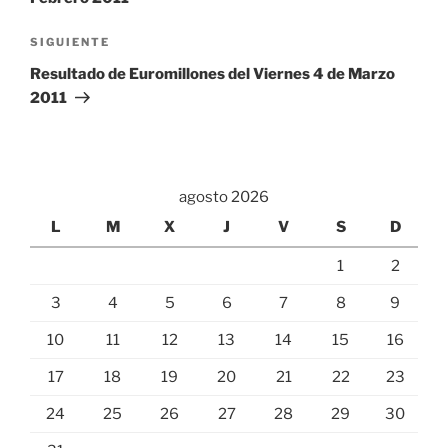
Siguiente
SIGUIENTE
entrada
Resultado de Euromillones del Viernes 4 de Marzo
2011
agosto 2026
L
M
X
J
V
S
D
1
2
3
4
5
6
7
8
9
10
11
12
13
14
15
16
17
18
19
20
21
22
23
24
25
26
27
28
29
30