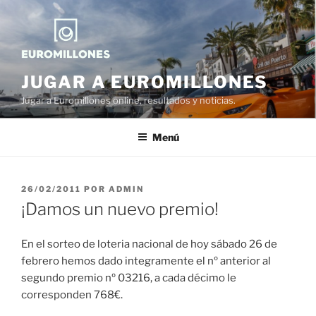
Saltar
al
contenido
JUGAR A EUROMILLONES
Jugar a Euromillones online, resultados y noticias.
Menú
PUBLICADO
26/02/2011
POR
ADMIN
EL
¡Damos un nuevo premio!
En el sorteo de loteria nacional de hoy sábado 26 de
febrero hemos dado integramente el nº anterior al
segundo premio nº 03216, a cada décimo le
corresponden 768€.