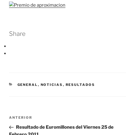
Share
CATEGORÍAS
GENERAL
,
NOTICIAS
,
RESULTADOS
Navegación
Entrada
ANTERIOR
de
anterior:
Resultado de Euromillones del Viernes 25 de
entradas
Febrero 2011