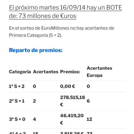
El próximo martes 16/09/14 hay un BOTE
de: 73 millones de €uros
En el sorteo de EuroMillones no hay acertantes de
Primera Categoría (5 + 2).
Reparto de premios:
Acertantes
Categoría
Acertantes
Premios:
Europa
1ª 5 + 2
0
0,00 €
0
278.515,18
2ª 5 + 1
2
6
€
46.419,20
3ª 5 + 0
4
12
€