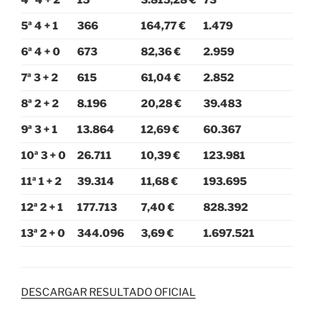
4ª 4 + 2
15
3.815,28 €
73
5ª 4 + 1
366
164,77 €
1.479
6ª 4 + 0
673
82,36 €
2.959
7ª 3 + 2
615
61,04 €
2.852
8ª 2 + 2
8.196
20,28 €
39.483
9ª 3 + 1
13.864
12,69 €
60.367
10ª 3 + 0
26.711
10,39 €
123.981
11ª 1 + 2
39.314
11,68 €
193.695
12ª 2 + 1
177.713
7,40 €
828.392
13ª 2 + 0
344.096
3,69 €
1.697.521
DESCARGAR RESULTADO OFICIAL