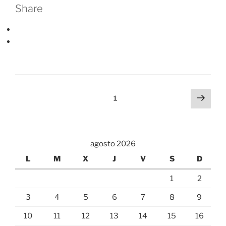
Share
Paginación
Sigu
Página
1
pági
de
entradas
agosto 2026
L
M
X
J
V
S
D
1
2
3
4
5
6
7
8
9
10
11
12
13
14
15
16