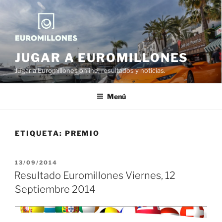
Saltar
al
contenido
JUGAR A EUROMILLONES
Jugar a Euromillones online, resultados y noticias.
Menú
ETIQUETA:
PREMIO
PUBLICADO
13/09/2014
EL
Resultado Euromillones Viernes, 12
Septiembre 2014