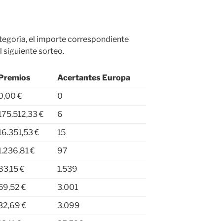
ategoría, el importe correspondiente
 siguiente sorteo.
Premios
Acertantes Europa
0,00 €
0
175.512,33 €
6
16.351,53 €
15
1.236,81 €
97
83,15 €
1.539
59,52 €
3.001
32,69 €
3.099