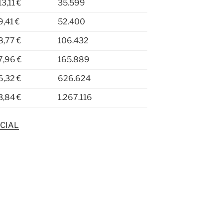
13,11 €
35.599
9,41 €
52.400
8,77 €
106.432
7,96 €
165.889
6,32 €
626.624
3,84 €
1.267.116
CIAL