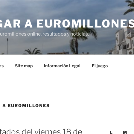
GAR A EUROMILLONE
uromillones online, resultados y noticias.
as
Site map
Información Legal
El juego
E A EUROMILLONES
tados del viernes 18 de
L
M