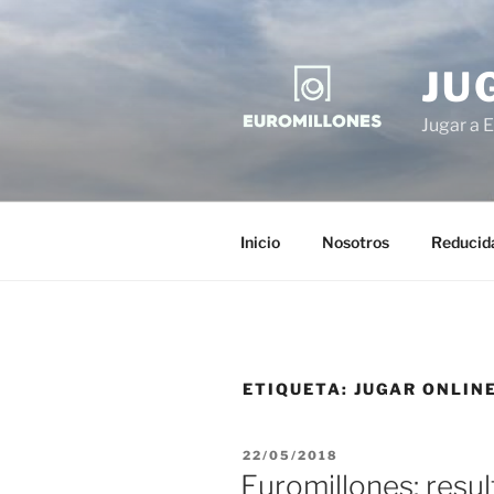
Saltar
al
contenido
JU
Jugar a E
Inicio
Nosotros
Reducid
ETIQUETA:
JUGAR ONLIN
PUBLICADO
22/05/2018
EL
Euromillones: resul