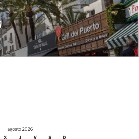
S
agosto 2026
X
J
V
S
D