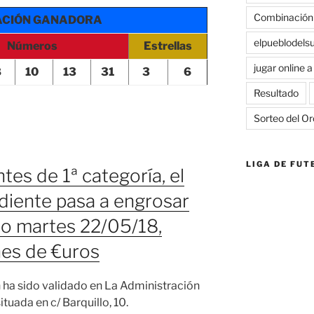
Combinación
ACIÓN GANADORA
elpueblodels
Números
Estrellas
jugar online 
8
10
13
31
3
6
Resultado
Sorteo del Or
LIGA DE FUT
tes de 1ª categoría, el
diente pasa a engrosar
mo martes 22/05/18,
nes de €uros
n ha sido validado en La Administración
ituada en c/ Barquillo, 10.