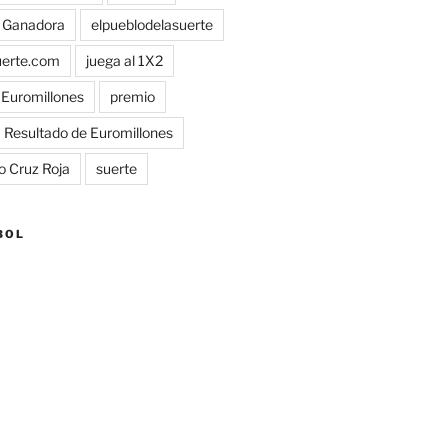
 Ganadora
elpueblodelasuerte
uerte.com
juega al 1X2
a Euromillones
premio
Resultado de Euromillones
o Cruz Roja
suerte
BOL