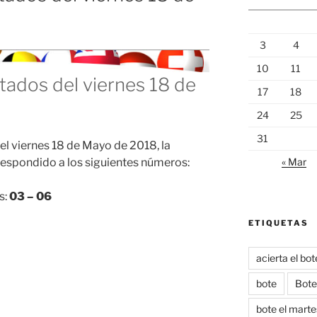
3
4
10
11
ltados del viernes 18 de
17
18
24
25
31
el viernes 18 de Mayo de 2018, la
« Mar
espondido a los siguientes números:
s:
03 – 06
ETIQUETAS
acierta el bo
bote
Bote
bote el marte