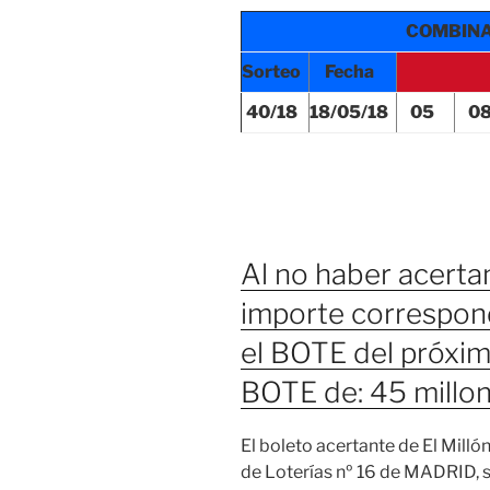
COMBIN
Sorteo
Fecha
40/18
18/05/18
05
0
Al no haber acertan
importe correspon
el BOTE del próxi
BOTE de: 45 millo
El boleto acertante de El Milló
de Loterías nº 16 de MADRID,
s