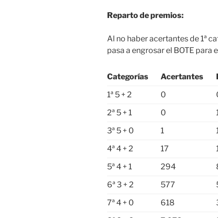
Reparto de premios:
Al no haber acertantes de 1ª c
pasa a engrosar el BOTE para el
Categorías
Acertantes
1ª 5 + 2
0
2ª 5 + 1
0
3ª 5 + 0
1
4ª 4 + 2
17
5ª 4 + 1
294
6ª 3 + 2
577
7ª 4 + 0
618