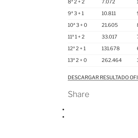
8ª 2 + 2
7.072
9ª 3 + 1
10.811
10ª 3 + 0
21.605
11ª 1 + 2
33.017
12ª 2 + 1
131.678
13ª 2 + 0
262.464
DESCARGAR RESULTADO OFI
Share