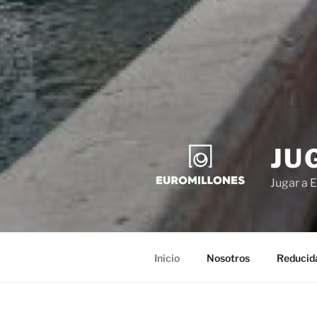
JU
Jugar a E
Inicio
Nosotros
Reducid