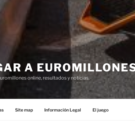
GAR A EUROMILLONE
uromillones online, resultados y noticias.
as
Site map
Información Legal
El juego