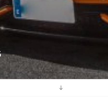
S
Desplazarse
al
contenido