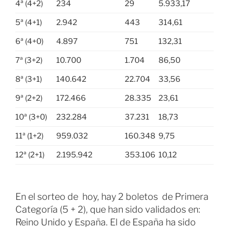
4ª (4+2)
234
29
5.933,17
5ª (4+1)
2.942
443
314,61
6ª (4+0)
4.897
751
132,31
7ª (3+2)
10.700
1.704
86,50
8ª (3+1)
140.642
22.704
33,56
9ª (2+2)
172.466
28.335
23,61
10ª (3+0)
232.284
37.231
18,73
11ª (1+2)
959.032
160.348
9,75
12ª (2+1)
2.195.942
353.106
10,12
En el sorteo de hoy, hay 2 boletos de Primera
Categoría (5 + 2), que han sido validados en:
Reino Unido y España. El de España ha sido