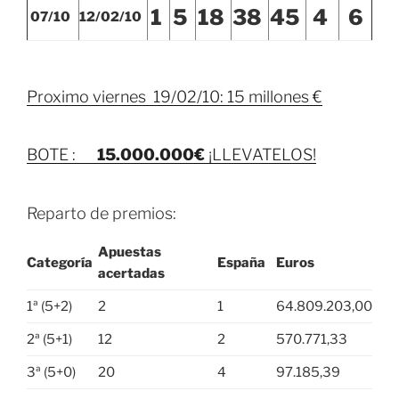
1
5
18
38
45
4
6
07/10
12
/02/10
Proximo viernes 19/02/10: 15 millones €
BOTE :
15.000.000€
¡LLEVATELOS!
Reparto de premios:
Apuestas
Categoría
España
Euros
acertadas
1ª (5+2)
2
1
64.809.203,00
2ª (5+1)
12
2
570.771,33
3ª (5+0)
20
4
97.185,39