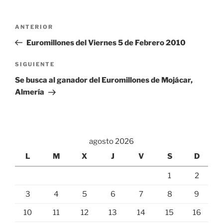
Navegación
Entrada
ANTERIOR
de
anterior:
Euromillones del Viernes 5 de Febrero 2010
entradas
Siguiente
SIGUIENTE
entrada
Se busca al ganador del Euromillones de Mojácar,
Almería
agosto 2026
L
M
X
J
V
S
D
1
2
3
4
5
6
7
8
9
10
11
12
13
14
15
16