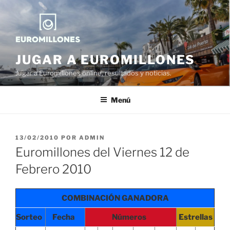
Saltar
al
contenido
JUGAR A EUROMILLONES
Jugar a Euromillones online, resultados y noticias.
Menú
PUBLICADO
13/02/2010
POR
ADMIN
EL
Euromillones del Viernes 12 de
Febrero 2010
COMBINACIÓN GANADORA
Sorteo
Fecha
Números
Estrellas