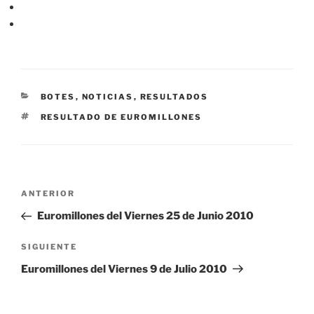
CATEGORÍAS
BOTES
,
NOTICIAS
,
RESULTADOS
ETIQUETAS
RESULTADO DE EUROMILLONES
Navegación
Entrada
ANTERIOR
de
anterior:
Euromillones del Viernes 25 de Junio 2010
entradas
Siguiente
SIGUIENTE
entrada
Euromillones del Viernes 9 de Julio 2010