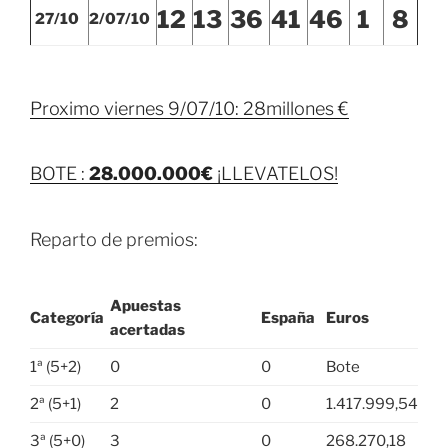
12
13
36
41
46
1
8
27/10
2
/07/10
Proximo viernes 9/07/10: 28millones €
BOTE :
28.000.000€
¡LLEVATELOS!
Reparto de premios:
Apuestas
Categoría
España
Euros
acertadas
1ª (5+2)
0
0
Bote
2ª (5+1)
2
0
1.417.999,54
3ª (5+0)
3
0
268.270,18