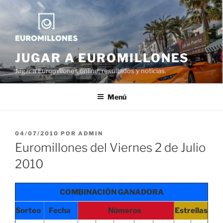
Saltar
al
contenido
JUGAR A EUROMILLONES
Jugar a Euromillones online, resultados y noticias.
Menú
PUBLICADO
04/07/2010
POR
ADMIN
EL
Euromillones del Viernes 2 de Julio
2010
COMBINACIÓN GANADORA
Sorteo
Fecha
Números
Estrellas