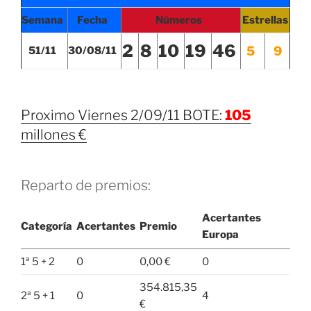
Semana
Fecha
Números
Estrellas
2
8
10
19
46
5
9
51/11
3
0/08/11
Proximo Viernes 2/09/11 BOTE:
105
millones €
Reparto de premios:
Acertantes
Categoría
Acertantes
Premio
Europa
1ª 5 + 2
0
0,00 €
0
354.815,35
2ª 5 + 1
0
4
€