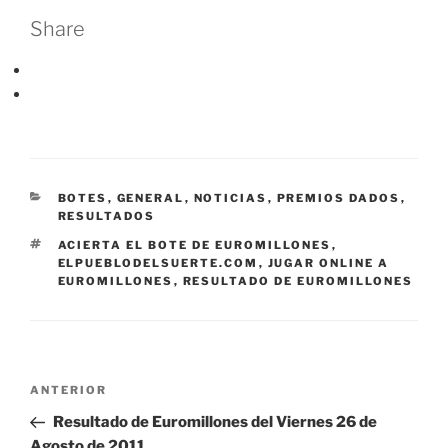
Share
CATEGORÍAS
BOTES
,
GENERAL
,
NOTICIAS
,
PREMIOS DADOS
,
RESULTADOS
ETIQUETAS
ACIERTA EL BOTE DE EUROMILLONES
,
ELPUEBLODELSUERTE.COM
,
JUGAR ONLINE A
EUROMILLONES
,
RESULTADO DE EUROMILLONES
Navegación
Entrada
ANTERIOR
de
anterior:
Resultado de Euromillones del Viernes 26 de
entradas
Agosto de 2011