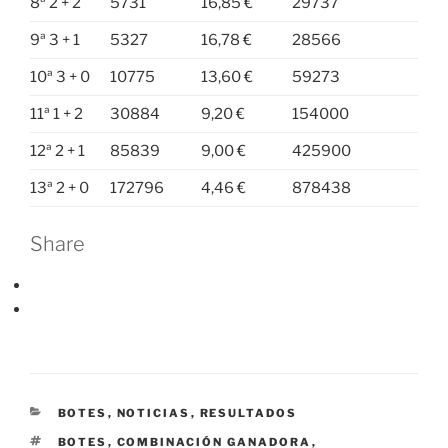
8ª 2 + 2
5731
16,85 €
29737
9ª 3 + 1
5327
16,78 €
28566
10ª 3 + 0
10775
13,60 €
59273
11ª 1 + 2
30884
9,20 €
154000
12ª 2 + 1
85839
9,00 €
425900
13ª 2 + 0
172796
4,46 €
878438
Share
CATEGORÍAS
BOTES
,
NOTICIAS
,
RESULTADOS
ETIQUETAS
BOTES
,
COMBINACIÓN GANADORA
,