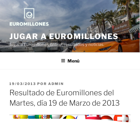
Saltar
al
contenido
JUGAR A EUROMILLONES
Jugar a Euromillones online, resultados y noticias.
Menú
PUBLICADO
19/03/2013
POR
ADMIN
EL
Resultado de Euromillones del
Martes, día 19 de Marzo de 2013