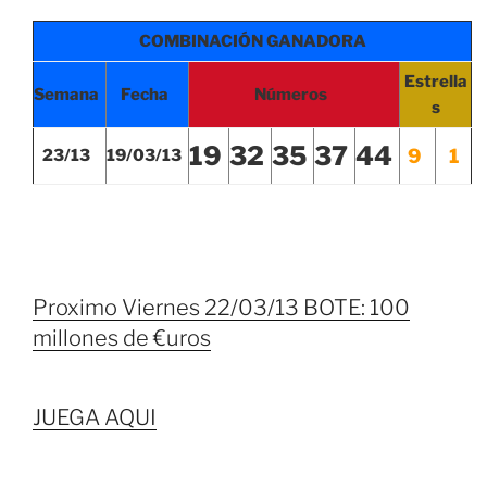
COMBINACIÓN GANADORA
Estrella
Semana
Fecha
Números
s
19
32
35
37
44
9
1
23/13
19/03/13
Proximo Viernes 22/03/13 BOTE: 100
millones de €uros
JUEGA AQUI