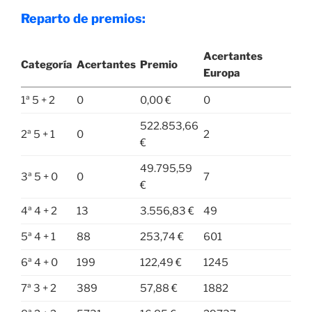
Reparto de premios:
Acertantes
Categoría
Acertantes
Premio
Europa
1ª 5 + 2
0
0,00 €
0
522.853,66
2ª 5 + 1
0
2
€
49.795,59
3ª 5 + 0
0
7
€
4ª 4 + 2
13
3.556,83 €
49
5ª 4 + 1
88
253,74 €
601
6ª 4 + 0
199
122,49 €
1245
7ª 3 + 2
389
57,88 €
1882