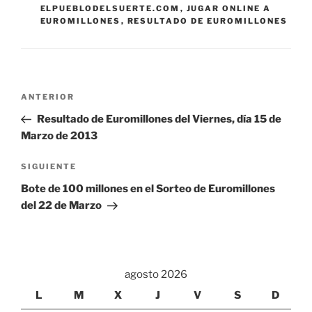
ELPUEBLODELSUERTE.COM
,
JUGAR ONLINE A
EUROMILLONES
,
RESULTADO DE EUROMILLONES
Navegación
Entrada
ANTERIOR
de
anterior:
Resultado de Euromillones del Viernes, día 15 de
entradas
Marzo de 2013
Siguiente
SIGUIENTE
entrada
Bote de 100 millones en el Sorteo de Euromillones
del 22 de Marzo
agosto 2026
L
M
X
J
V
S
D