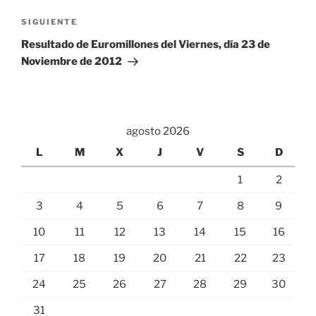
Siguiente
SIGUIENTE
entrada
Resultado de Euromillones del Viernes, día 23 de
Noviembre de 2012
agosto 2026
L
M
X
J
V
S
D
1
2
3
4
5
6
7
8
9
10
11
12
13
14
15
16
17
18
19
20
21
22
23
24
25
26
27
28
29
30
31