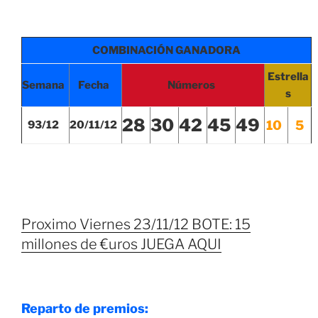
COMBINACIÓN GANADORA
Estrella
Semana
Fecha
Números
s
28
30
42
45
49
10
5
93/12
20/11/12
Proximo Viernes 23/11/12 BOTE: 15
millones de €uros JUEGA AQUI
Reparto de premios: