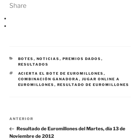
Share
CATEGORÍAS
BOTES
,
NOTICIAS
,
PREMIOS DADOS
,
RESULTADOS
ETIQUETAS
ACIERTA EL BOTE DE EUROMILLONES
,
COMBINACIÓN GANADORA
,
JUGAR ONLINE A
EUROMILLONES
,
RESULTADO DE EUROMILLONES
Navegación
Entrada
ANTERIOR
de
anterior:
Resultado de Euromillones del Martes, día 13 de
entradas
Noviembre de 2012