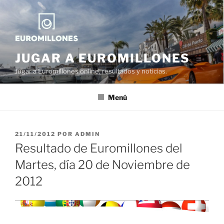
Saltar
al
contenido
JUGAR A EUROMILLONES
Jugar a Euromillones online, resultados y noticias.
Menú
PUBLICADO
21/11/2012
POR
ADMIN
EL
Resultado de Euromillones del
Martes, día 20 de Noviembre de
2012