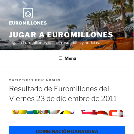
Saltar
al
contenido
JUGAR A EUROMILLONES
Jugar a Euromillones online, resultados y noticias.
Menú
PUBLICADO
24/12/2011
POR
ADMIN
EL
Resultado de Euromillones del
Viernes 23 de diciembre de 2011
COMBINACIÓN GANADORA