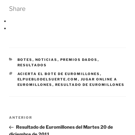
Share
CATEGORÍAS
BOTES
,
NOTICIAS
,
PREMIOS DADOS
,
RESULTADOS
ETIQUETAS
ACIERTA EL BOTE DE EUROMILLONES
,
ELPUEBLODELSUERTE.COM
,
JUGAR ONLINE A
EUROMILLONES
,
RESULTADO DE EUROMILLONES
Navegación
Entrada
ANTERIOR
de
anterior:
Resultado de Euromillones del Martes 20 de
entradas
diciembre de 2011