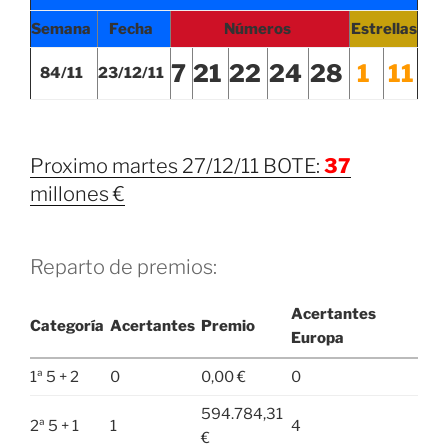
Semana
Fecha
Números
Estrellas
7
21
22
24
28
1
11
84/11
23
/12/11
Proximo martes 27/12/11 BOTE:
37
millones €
Reparto de premios:
Acertantes
Categoría
Acertantes
Premio
Europa
1ª 5 + 2
0
0,00 €
0
594.784,31
2ª 5 + 1
1
4
€