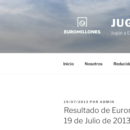
Saltar
al
contenido
JU
Jugar a E
Inicio
Nosotros
Reducid
PUBLICADO
19/07/2013
POR
ADMIN
EL
Resultado de Eurom
19 de Julio de 201