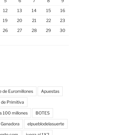
5
6
7
8
9
12
13
14
15
16
19
20
21
22
23
26
27
28
29
30
te de Euromillones
Apuestas
 de Primitiva
s 100 millones
BOTES
 Ganadora
elpueblodelasuerte
uerte.com
juega al 1X2