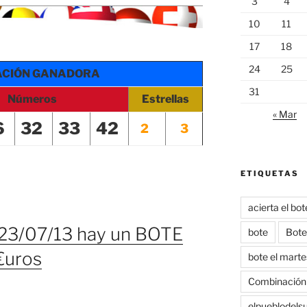
3
4
10
11
17
18
24
25
ACIÓN GANADORA
31
Números
Estrellas
« Mar
6
32
33
42
2
3
ETIQUETAS
acierta el bo
 23/07/13 hay un BOTE
bote
Bote
 €uros
bote el marte
Combinación
elpueblodels