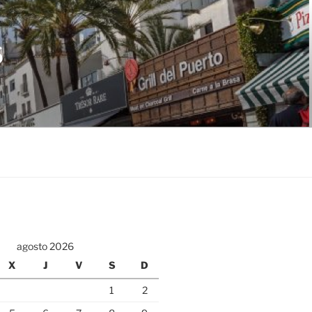
S
agosto 2026
X
J
V
S
D
1
2