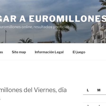
GAR A EUROMILLONE
uromillones online, resultados y noticias.
as
Site map
Información Legal
El juego
illones del Viernes, día
L
M
3