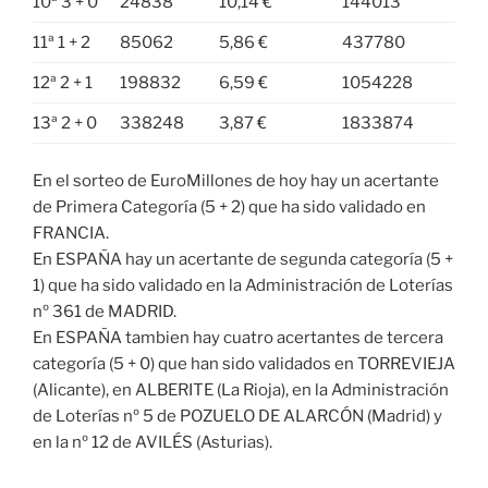
10ª 3 + 0
24838
10,14 €
144013
11ª 1 + 2
85062
5,86 €
437780
12ª 2 + 1
198832
6,59 €
1054228
13ª 2 + 0
338248
3,87 €
1833874
En el sorteo de EuroMillones de hoy hay un acertante
de Primera Categoría (5 + 2) que ha sido validado en
FRANCIA.
En ESPAÑA hay un acertante de segunda categoría (5 +
1) que ha sido validado en la Administración de Loterías
nº 361 de MADRID.
En ESPAÑA tambien hay cuatro acertantes de tercera
categoría (5 + 0) que han sido validados en TORREVIEJA
(Alicante), en ALBERITE (La Rioja), en la Administración
de Loterías nº 5 de POZUELO DE ALARCÓN (Madrid) y
en la nº 12 de AVILÉS (Asturias).