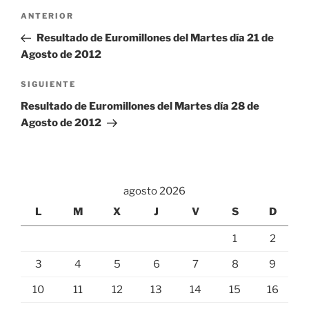
Navegación
Entrada
ANTERIOR
de
anterior:
Resultado de Euromillones del Martes día 21 de
entradas
Agosto de 2012
Siguiente
SIGUIENTE
entrada
Resultado de Euromillones del Martes día 28 de
Agosto de 2012
agosto 2026
L
M
X
J
V
S
D
1
2
3
4
5
6
7
8
9
10
11
12
13
14
15
16