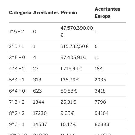
Acertantes
Categoría
Acertantes
Premio
Europa
47.570.390,00
1ª 5 + 2
0
1
€
2ª 5 + 1
1
315.732,50 €
6
3ª 5 + 0
4
57.405,91 €
11
4ª 4 + 2
27
1.715,94 €
184
5ª 4 + 1
318
135,76 €
2035
6ª 4 + 0
623
80,83 €
3418
7ª 3 + 2
1344
25,31 €
7798
8ª 2 + 2
17230
9,65 €
94104
9ª 3 + 1
14537
10,47 €
82898