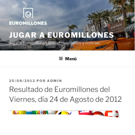
Saltar
al
contenido
JUGAR A EUROMILLONES
Jugar a Euromillones online, resultados y noticias.
Menú
PUBLICADO
25/08/2012
POR
ADMIN
EL
Resultado de Euromillones del
Viernes, día 24 de Agosto de 2012