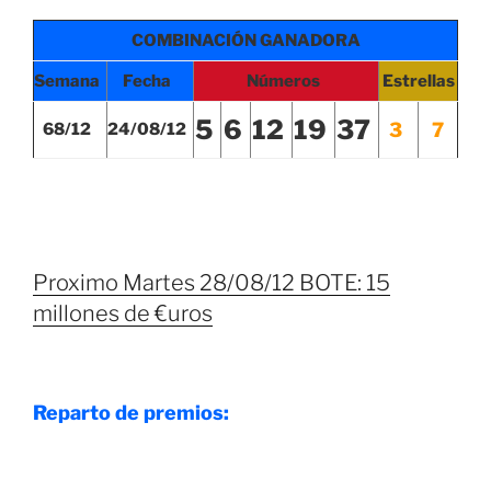
COMBINACIÓN GANADORA
Semana
Fecha
Números
Estrellas
5
6
12
19
37
3
7
68/12
24
/08/12
Proximo Martes 28/08/12 BOTE: 15
millones de €uros
Reparto de premios: