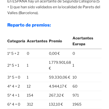
En ESPAÑA hay un acertante de Segunda Categoría (5
+ 1) que han sido validados en la localidad de Parets del
Valles (Barcelona).
Reparto de premios:
Acertantes
Categoría
Acertantes
Premio
Europa
1ª 5 + 2
0
0,00 €
0
1.779.901,68
2ª 5 + 1
1
1
€
3ª 5 + 0
1
59.330,06 €
10
4ª 4 + 2
12
4.944,17 €
60
5ª 4 + 1
154
267,32 €
971
6ª 4 + 0
312
132,10 €
1965