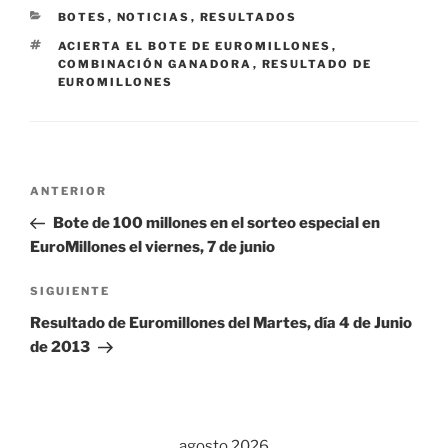
CATEGORÍAS
BOTES
,
NOTICIAS
,
RESULTADOS
ETIQUETAS
ACIERTA EL BOTE DE EUROMILLONES
,
COMBINACIÓN GANADORA
,
RESULTADO DE
EUROMILLONES
Navegación
Entrada
ANTERIOR
de
anterior:
Bote de 100 millones en el sorteo especial en
entradas
EuroMillones el viernes, 7 de junio
Siguiente
SIGUIENTE
entrada
Resultado de Euromillones del Martes, día 4 de Junio
de 2013
agosto 2026