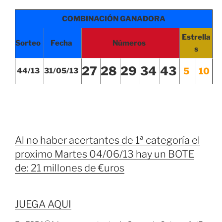
COMBINACIÓN GANADORA
Estrella
Sorteo
Fecha
Números
s
27
28
29
34
43
5
10
44/13
31/05/13
Al no haber acertantes de 1ª categoría el
proximo Martes 04/06/13 hay un BOTE
de: 21 millones de €uros
JUEGA AQUI