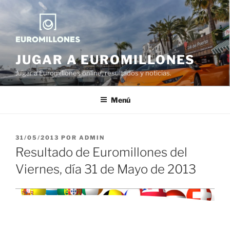
Saltar
al
contenido
JUGAR A EUROMILLONES
Jugar a Euromillones online, resultados y noticias.
Menú
PUBLICADO
31/05/2013
POR
ADMIN
EL
Resultado de Euromillones del
Viernes, día 31 de Mayo de 2013