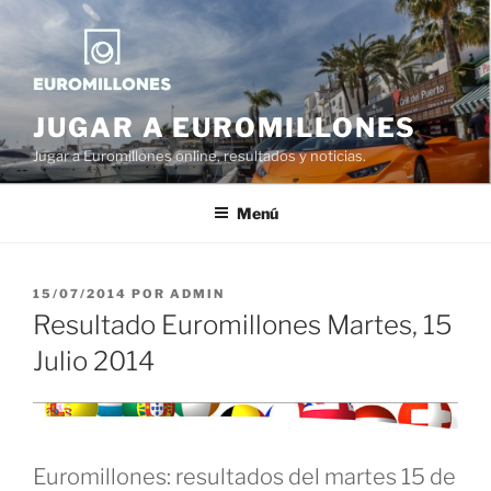
Saltar
al
contenido
JUGAR A EUROMILLONES
Jugar a Euromillones online, resultados y noticias.
Menú
PUBLICADO
15/07/2014
POR
ADMIN
EL
Resultado Euromillones Martes, 15
Julio 2014
Euromillones: resultados del martes 15 de