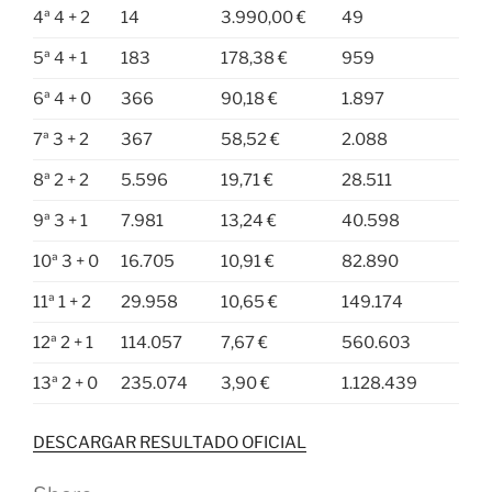
4ª 4 + 2
14
3.990,00 €
49
5ª 4 + 1
183
178,38 €
959
6ª 4 + 0
366
90,18 €
1.897
7ª 3 + 2
367
58,52 €
2.088
8ª 2 + 2
5.596
19,71 €
28.511
9ª 3 + 1
7.981
13,24 €
40.598
10ª 3 + 0
16.705
10,91 €
82.890
11ª 1 + 2
29.958
10,65 €
149.174
12ª 2 + 1
114.057
7,67 €
560.603
13ª 2 + 0
235.074
3,90 €
1.128.439
DESCARGAR RESULTADO OFICIAL