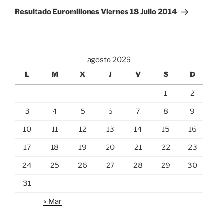
entrada
Resultado Euromillones Viernes 18 Julio 2014
agosto 2026
L
M
X
J
V
S
D
1
2
3
4
5
6
7
8
9
10
11
12
13
14
15
16
17
18
19
20
21
22
23
24
25
26
27
28
29
30
31
« Mar