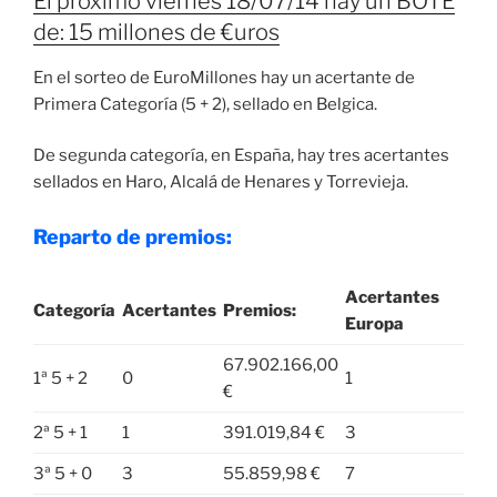
El próximo viernes 18/07/14 hay un BOTE
de: 15 millones de €uros
En el sorteo de EuroMillones hay un acertante de
Primera Categoría (5 + 2), sellado en Belgica.
De segunda categoría, en España, hay tres acertantes
sellados en Haro, Alcalá de Henares y Torrevieja.
Reparto de premios:
Acertantes
Categoría
Acertantes
Premios:
Europa
67.902.166,00
1ª 5 + 2
0
1
€
2ª 5 + 1
1
391.019,84 €
3
3ª 5 + 0
3
55.859,98 €
7