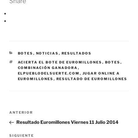
Share
CATEGORÍAS
BOTES
,
NOTICIAS
,
RESULTADOS
ETIQUETAS
ACIERTA EL BOTE DE EUROMILLONES
,
BOTES
,
COMBINACIÓN GANADORA
,
ELPUEBLODELSUERTE.COM
,
JUGAR ONLINE A
EUROMILLONES
,
RESULTADO DE EUROMILLONES
Navegación
Entrada
ANTERIOR
de
anterior:
Resultado Euromillones Viernes 11 Julio 2014
entradas
Siguiente
SIGUIENTE