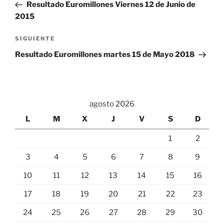
anterior:
Resultado Euromillones Viernes 12 de Junio de
entradas
2015
Siguiente
SIGUIENTE
entrada
Resultado Euromillones martes 15 de Mayo 2018
agosto 2026
L
M
X
J
V
S
D
1
2
3
4
5
6
7
8
9
10
11
12
13
14
15
16
17
18
19
20
21
22
23
24
25
26
27
28
29
30