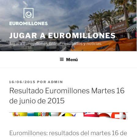
Saltar
al
contenido
JUGAR A EUROMILLONES
Jugar a Euromillones online, resultados y noticias.
Menú
PUBLICADO
16/06/2015
POR
ADMIN
EL
Resultado Euromillones Martes 16
de junio de 2015
Euromillones: resultados del martes 16 de