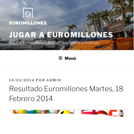
Saltar
al
contenido
JUGAR A EUROMILLONES
Jugar a Euromillones online, resultados y noticias.
Menú
PUBLICADO
18/02/2014
POR
ADMIN
EL
Resultado Euromillones Martes, 18
Febrero 2014