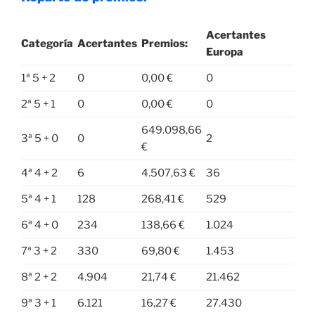
Acertantes
Categoría
Acertantes
Premios:
Europa
1ª 5 + 2
0
0,00 €
0
2ª 5 + 1
0
0,00 €
0
649.098,66
3ª 5 + 0
0
2
€
4ª 4 + 2
6
4.507,63 €
36
5ª 4 + 1
128
268,41 €
529
6ª 4 + 0
234
138,66 €
1.024
7ª 3 + 2
330
69,80 €
1.453
8ª 2 + 2
4.904
21,74 €
21.462
9ª 3 + 1
6.121
16,27 €
27.430