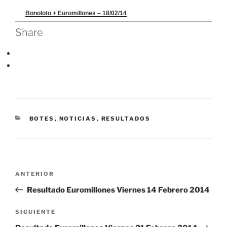
Bonoloto + Euromillones – 18/02/14
Share
CATEGORÍAS
BOTES
,
NOTICIAS
,
RESULTADOS
Navegación
Entrada
ANTERIOR
de
anterior:
Resultado Euromillones Viernes 14 Febrero 2014
entradas
Siguiente
SIGUIENTE
entrada