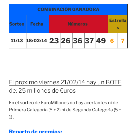
COMBINACIÓN GANADORA
Estrella
Sorteo
Fecha
Números
s
23
26
36
37
49
6
7
11/13
18/02/14
El proximo viernes 21/02/14 hay un BOTE
de: 25 millones de €uros
En el sorteo de EuroMillones no hay acertantes ni de
Primera Categoría (5 + 2) ni de Segunda Categoría (5 +
1) .
Reparto de premios: