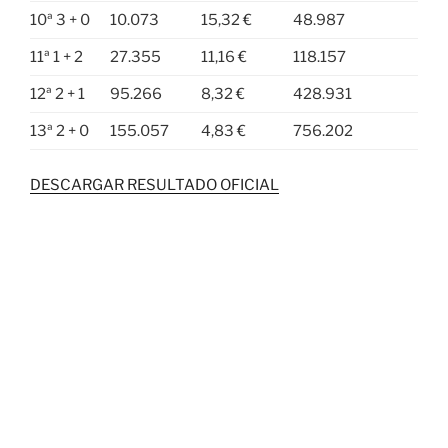
10ª 3 + 0
10.073
15,32 €
48.987
11ª 1 + 2
27.355
11,16 €
118.157
12ª 2 + 1
95.266
8,32 €
428.931
13ª 2 + 0
155.057
4,83 €
756.202
DESCARGAR RESULTADO OFICIAL