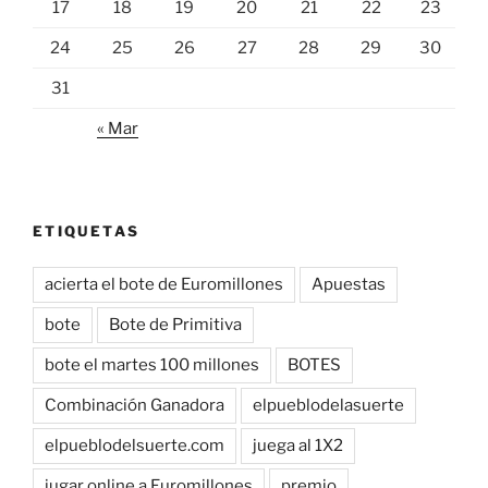
17
18
19
20
21
22
23
24
25
26
27
28
29
30
31
« Mar
ETIQUETAS
acierta el bote de Euromillones
Apuestas
bote
Bote de Primitiva
bote el martes 100 millones
BOTES
Combinación Ganadora
elpueblodelasuerte
elpueblodelsuerte.com
juega al 1X2
jugar online a Euromillones
premio