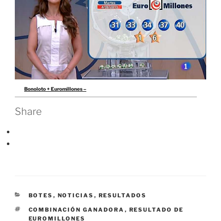
Bonoloto + Euromillones –
Share
CATEGORÍAS
BOTES
,
NOTICIAS
,
RESULTADOS
ETIQUETAS
COMBINACIÓN GANADORA
,
RESULTADO DE
EUROMILLONES