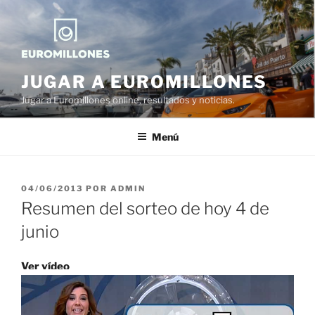
Saltar
al
contenido
JUGAR A EUROMILLONES
Jugar a Euromillones online, resultados y noticias.
Menú
PUBLICADO
04/06/2013
POR
ADMIN
EL
Resumen del sorteo de hoy 4 de
junio
Ver vídeo