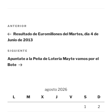
Navegación
Entrada
ANTERIOR
de
anterior:
Resultado de Euromillones del Martes, día 4 de
entradas
Junio de 2013
Siguiente
SIGUIENTE
entrada
Apuntate a la Peña de Lotería Mayte vamos por el
Bote
agosto 2026
L
M
X
J
V
S
D
1
2